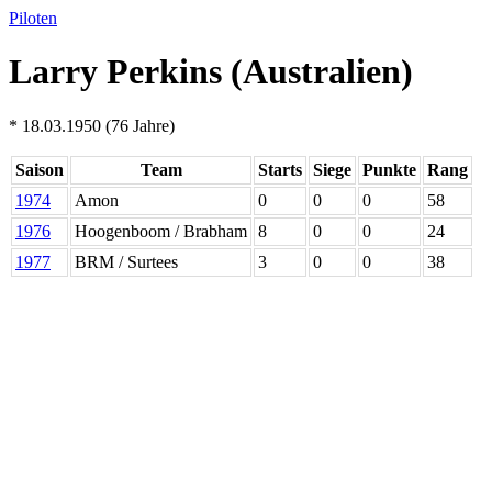
Piloten
Larry Perkins (Australien)
* 18.03.1950 (76 Jahre)
Saison
Team
Starts
Siege
Punkte
Rang
1974
Amon
0
0
0
58
1976
Hoogenboom / Brabham
8
0
0
24
1977
BRM / Surtees
3
0
0
38