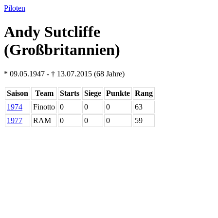
Piloten
Andy Sutcliffe
(Großbritannien)
* 09.05.1947 - † 13.07.2015 (68 Jahre)
Saison
Team
Starts
Siege
Punkte
Rang
1974
Finotto
0
0
0
63
1977
RAM
0
0
0
59