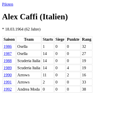
Piloten
Alex Caffi (Italien)
* 18.03.1964 (62 Jahre)
Saison
Team
Starts
Siege
Punkte
Rang
1986
Osella
1
0
0
32
1987
Osella
14
0
0
27
1988
Scuderia Italia
14
0
0
19
1989
Scuderia Italia
14
0
4
19
1990
Arrows
11
0
2
16
1991
Arrows
2
0
0
33
1992
Andrea Moda
0
0
0
38